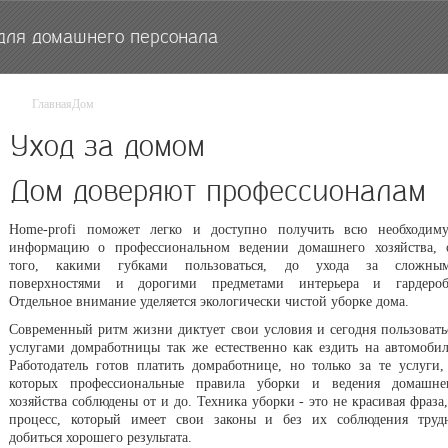
для домашнего персонала
Главная
Дом
Уход за домом
Дом доверяют профессионалам
Home-profi поможет легко и доступно получить всю необходим
информацию о профессиональном ведении домашнего хозяйства, 
того, какими губками пользоваться, до ухода за сложны
поверхностями и дорогими предметами интерьера и гардероб
Отдельное внимание уделяется экологически чистой уборке дома.
Современный ритм жизни диктует свои условия и сегодня пользовать
услугами домработницы так же естественно как ездить на автомобил
Работодатель готов платить домработнице, но только за те услуги,
которых профессиональные правила уборки и ведения домашне
хозяйства соблюдены от и до. Техника уборки - это не красивая фраза,
процесс, который имеет свои законы и без их соблюдения труд
добиться хорошего результата.