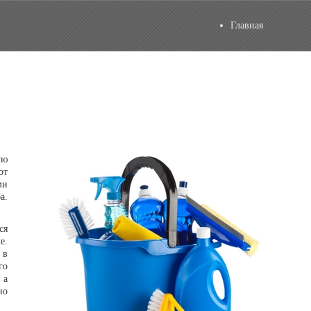
Главная
ую
от
ми
а.
ся
е.
 в
го
 а
но