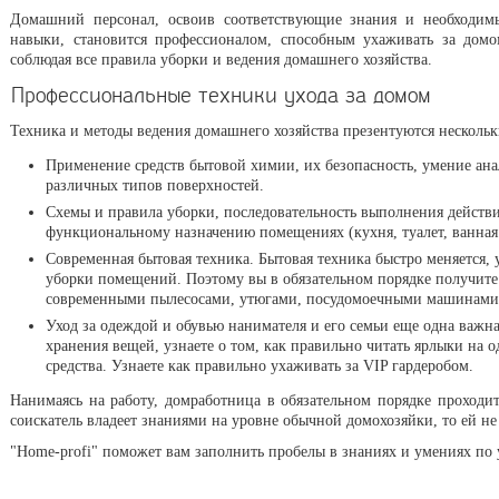
Домашний персонал, освоив соответствующие знания и необходим
навыки, становится профессионалом, способным ухаживать за домо
соблюдая все правила уборки и ведения домашнего хозяйства.
Профессиональные техники ухода за домом
Техника и методы ведения домашнего хозяйства презентуются несколь
Применение средств бытовой химии, их безопасность, умение анал
различных типов поверхностей.
Схемы и правила уборки, последовательность выполнения действ
функциональному назначению помещениях (кухня, туалет, ванная к
Современная бытовая техника. Бытовая техника быстро меняется, 
уборки помещений. Поэтому вы в обязательном порядке получите
современными пылесосами, утюгами, посудомоечными машинами
Уход за одеждой и обувью нанимателя и его семьи еще одна важна
хранения вещей, узнаете о том, как правильно читать ярлыки н
средства. Узнаете как правильно ухаживать за VIP гардеробом.
Нанимаясь на работу, домработница в обязательном порядке проходит
соискатель владеет знаниями на уровне обычной домохозяйки, то ей не
"Home-profi" поможет вам заполнить пробелы в знаниях и умениях по 